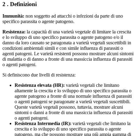
2 . Definizioni
Immunità:
non soggetto ad attacchi o infezioni da parte di uno
specifico parassita o agente patogeno.
Resistenza:
la capacità di una varietà vegetale di limitare la crescita
e lo sviluppo di uno specifico parassita o agente patogeno e/o il
danno da loro causato se paragonata a varietà vegetali suscettibili in
condizioni ambientali simili e con simile influenza di parassiti o
agenti patogeni. Le varietà resistenti possono mostrare alcuni sintomi
di malattia o di danno a fronte di una massiccia influenza di parassiti
o agenti patogeni.
Si definiscono due livelli di resistenza:
Resistenza elevata (HR):
varietà vegetali che limitano
altamente la crescita e lo sviluppo di uno specifico parassita o
agente patogeno a fronte di una normale influenza di parassiti
o agenti patogeni se paragonate a varietà vegetali suscettibili.
Queste varietà vegetali possono, tuttavia, mostrare alcuni
sintomi o danni a fronte di una massiccia influenza di parassiti
o agenti patogeni.
Resistenza Intermedia (IR):
varietà vegetali che limitano la
crescita e lo sviluppo di uno specifico parassita o agente
patogeno, ma che possono mostrare una più ampia gamma di