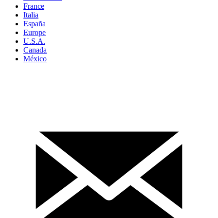
France
Italia
España
Europe
U.S.A.
Canada
México