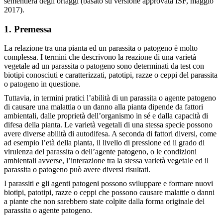
sementiera degli ortaggi (basato su versione approvata ISF, maggio
2017).
1. Premessa
La relazione tra una pianta ed un parassita o patogeno è molto
complessa. I termini che descrivono la reazione di una varietà
vegetale ad un parassita o patogeno sono determinati da test con
biotipi conosciuti e caratterizzati, patotipi, razze o ceppi del parassita
o patogeno in questione.
Tuttavia, in termini pratici l’abilità di un parassita o agente patogeno
di causare una malattia o un danno alla pianta dipende da fattori
ambientali, dalle proprietà dell’organismo in sé e dalla capacità di
difesa della pianta. Le varietà vegetali di una stessa specie possono
avere diverse abilità di autodifesa. A seconda di fattori diversi, come
ad esempio l’età della pianta, il livello di pressione ed il grado di
virulenza del parassita o dell’agente patogeno, o le condizioni
ambientali avverse, l’interazione tra la stessa varietà vegetale ed il
parassita o patogeno può avere diversi risultati.
I parassiti e gli agenti patogeni possono sviluppare e formare nuovi
biotipi, patotipi, razze o ceppi che possono causare malattie o danni
a piante che non sarebbero state colpite dalla forma originale del
parassita o agente patogeno.