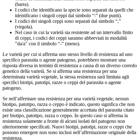
(barra).
I codici che identificano la specie sono separati da quelli che
identificano i singoli ceppi dal simbolo “:” (due punti).
I codici dei singoli ceppi sono separati dal simbolo “,”
(virgola).
Nel caso in cui la varietà sia resistente ad un intervallo finito
di ceppi, i codici dei ceppi saranno abbreviati in modalità
"da/a" con il simbolo “-” (meno).
Le varietà per cui si afferma uno stesso livello di resistenza ad uno
specifico parassita o agente patogeno, potrebbero mostrare una
risposta diversa in termini di resistenza a causa di un diverso corredo
genetico della varietà. Se si afferma una resistenza per una
determinata varietà vegetale, la stessa resistenza sarà limitata agli
specifici biotipi, patotipi, razze o ceppi del parassita o agente
patogeno.
Se nell’affermare una resistenza per una varietà vegetale, nessun
biotipo, patotipo, razza o ceppo è indicato, questo significa che non
esiste una classificazione generalmente accettata del parassita citato
per biotipo, patotipo, razza o ceppo. In questo caso si afferma la
resistenza solamente a fronte di alcuni isolati del patogeno non
ulteriormente specificati. Nuovi biotipi, patotipi, razze o ceppi che
possono emergere non sono inclusi nell’affermazione originale della
resistenza.