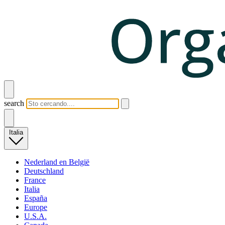
search
Italia
Nederland en België
Deutschland
France
Italia
España
Europe
U.S.A.