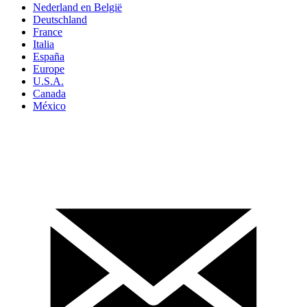
Nederland en België
Deutschland
France
Italia
España
Europe
U.S.A.
Canada
México