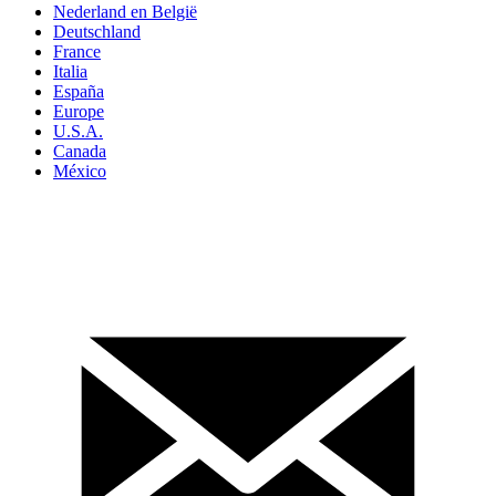
Nederland en België
Deutschland
France
Italia
España
Europe
U.S.A.
Canada
México