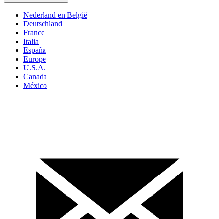
Nederland en België
Deutschland
France
Italia
España
Europe
U.S.A.
Canada
México