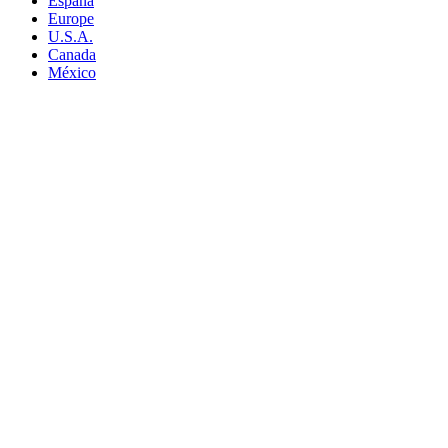
España
Europe
U.S.A.
Canada
México